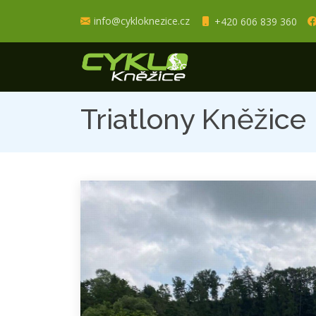
info@cykloknezice.cz
+420 606 839 360
Triatlony Kněžice