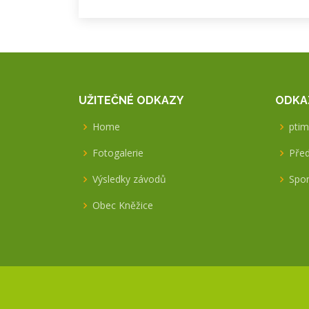
UŽITEČNÉ ODKAZY
ODKA
Home
ptim
Fotogalerie
Před
Výsledky závodů
Spon
Obec Kněžice